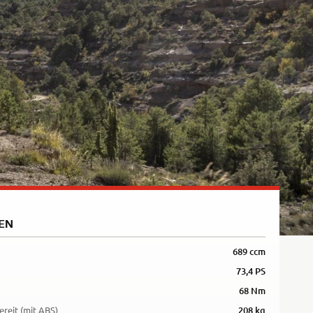
EN
689 ccm
73,4 PS
68 Nm
ereit (mit ABS)
208 kg