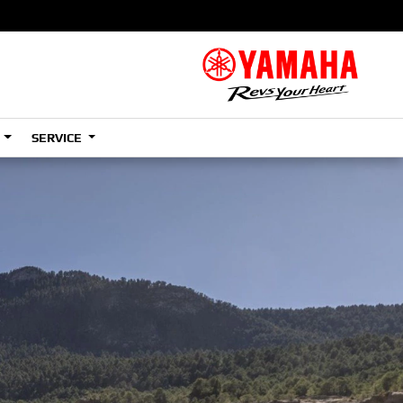
S
SERVICE
A
e
Tenere
700
)
Rally
5R