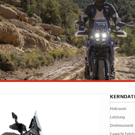
Raid
KERNDAT
Hubraum
Leistung
Drehmoment
Gewicht fahrb