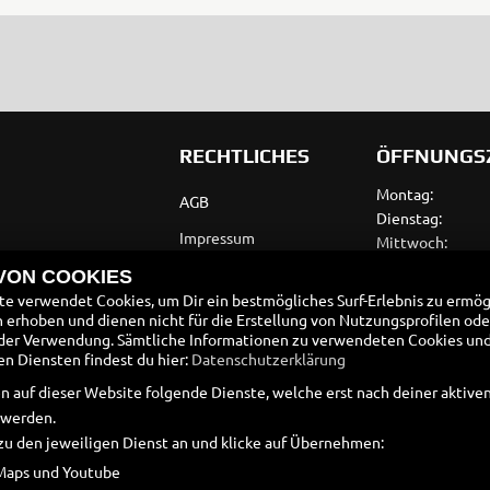
RECHTLICHES
ÖFFNUNGS
Montag:
AGB
Dienstag:
Impressum
Mittwoch:
Donnerstag:
Datenschutz
 VON COOKIES
Freitag:
e verwendet Cookies, um Dir ein bestmögliches Surf-Erlebnis zu ermög
Disclaimer
Samstag:
erhoben und dienen nicht für die Erstellung von Nutzungsprofilen ode
Sonntag:
der Verwendung. Sämtliche Informationen zu verwendeten Cookies un
Barrierefreiheit
 Diensten findest du hier:
Datenschutzerklärung
Batteriegesetz
n auf dieser Website folgende Dienste, welche erst nach deiner aktiv
 werden.
Altölverordnung
zu den jeweiligen Dienst an und klicke auf Übernehmen:
Maps und Youtube