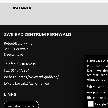
DISCLAIMER
ZWEIRAD ZENTRUM FERNWALD
Robert-Bosch-Ring 1
35463 Fernwald
Deutschland
EINSATZ
Telefon:
06404/5244
Diese Webseit
Fax:
06404/5234
Daten werden 
weiterführen
Website:
https://www.zzf-gmbh.de/
eingebundenen
E-Mail:
kontakt@zzf-gmbh.de
Wir verwende
eingebunden
LINKS
Bitte hake da
Google 
yamaha-motor.de