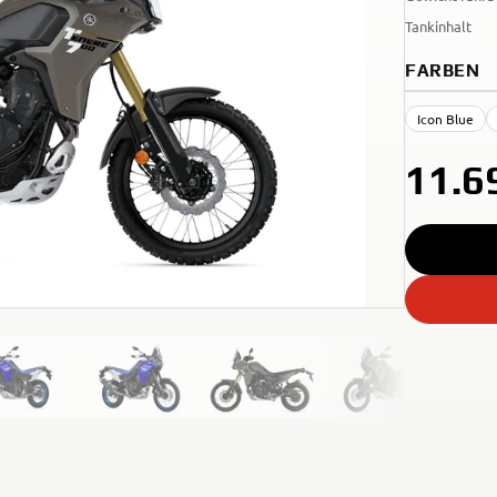
Tankinhalt
FARBEN
Icon Blue
11.6