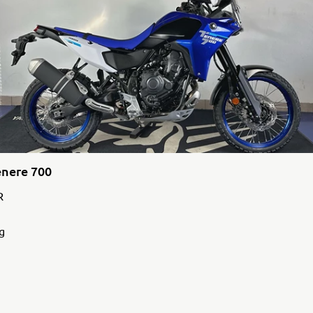
nere 700
R
g