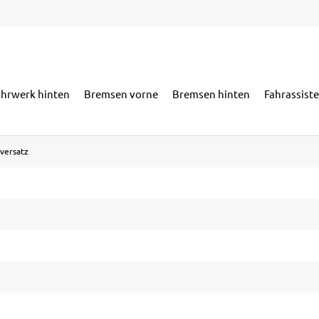
ahrwerk hinten
Bremsen vorne
Bremsen hinten
Fahrassist
versatz