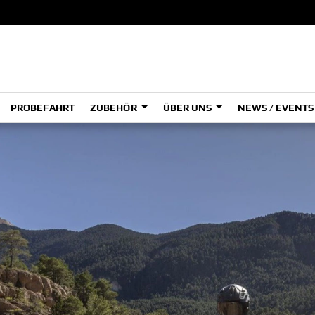
PROBEFAHRT
ZUBEHÖR
ÜBER UNS
NEWS / EVENT
ADVENTURE
A
A
HYPER NAKED
SPORT HERITAGE
Tenere
Tener
700
700
(Low
SPORT TOURING
A
A1
SUPERSPORT
Tenere
WR12
700
World