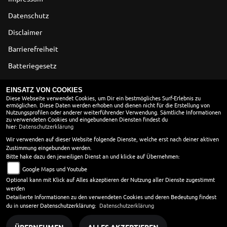
Datenschutz
Disclaimer
Barrierefreiheit
Batteriegesetz
Altölverordnung
EINSATZ VON COOKIES
Diese Webseite verwendet Cookies, um Dir ein bestmögliches Surf-Erlebnis zu
ermöglichen. Diese Daten werden erhoben und dienen nicht für die Erstellung von
ÖFFNUNGSZEITEN
Nutzungsprofilen oder anderer weiterführender Verwendung. Sämtliche Informationen
zu verwendeten Cookies und eingebundenen Diensten findest du
Montag:
geschlossen
hier:
Datenschutzerklärung
Dienstag:
08:00 - 18:00
Wir verwenden auf dieser Website folgende Dienste, welche erst nach deiner aktiven
Zustimmung eingebunden werden.
Mittwoch:
08:00 - 18:00
Bitte hake dazu den jeweiligen Dienst an und klicke auf Übernehmen:
Donnerstag:
08:00 - 18:00
Google Maps und Youtube
Freitag:
08:00 - 18:00
Optional kann mit Klick auf Alles akzeptieren der Nutzung aller Dienste zugestimmt
Samstag:
08:00 - 13:30
werden
Sonntag:
geschlossen
Detailierte Informationen zu den verwendeten Cookies und deren Bedeutung findest
du in unserer Datenschutzerklärung:
Datenschutzerklärung