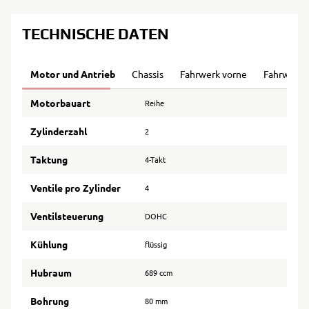
TECHNISCHE DATEN
Motor und Antrieb
Chassis
Fahrwerk vorne
Fahrwerk 
Motorbauart
Reihe
Zylinderzahl
2
Taktung
4-Takt
Ventile pro Zylinder
4
Ventilsteuerung
DOHC
Kühlung
flüssig
Hubraum
689 ccm
Bohrung
80 mm