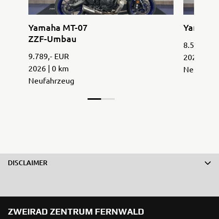
Yamaha MT-07
Yamaha 
ZZF-Umbau
8.589,- E
9.789,- EUR
2026 | 0 
2026 | 0 km
Neufahrz
Neufahrzeug
DISCLAIMER
ZWEIRAD ZENTRUM FERNWALD