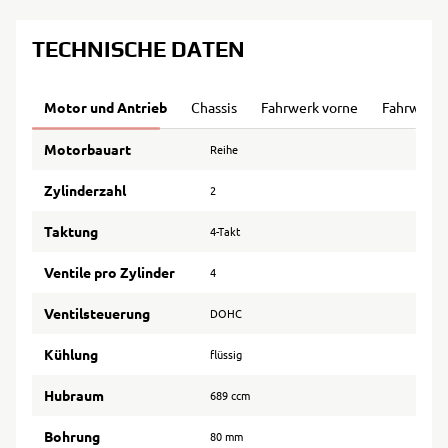
TECHNISCHE DATEN
Motor und Antrieb
Chassis
Fahrwerk vorne
Fahrwerk 
Motorbauart
Reihe
Zylinderzahl
2
Taktung
4-Takt
Ventile pro Zylinder
4
Ventilsteuerung
DOHC
Kühlung
flüssig
Hubraum
689 ccm
Bohrung
80 mm