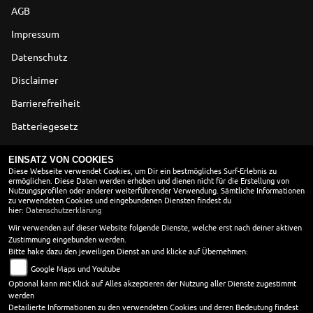
AGB
Impressum
Datenschutz
Disclaimer
Barrierefreiheit
Batteriegesetz
Altölverordnung
EINSATZ VON COOKIES
Diese Webseite verwendet Cookies, um Dir ein bestmögliches Surf-Erlebnis zu
ermöglichen. Diese Daten werden erhoben und dienen nicht für die Erstellung von
ÖFFNUNGSZEITEN
Nutzungsprofilen oder anderer weiterführender Verwendung. Sämtliche Informationen
zu verwendeten Cookies und eingebundenen Diensten findest du
Montag:
geschlossen
hier:
Datenschutzerklärung
Dienstag:
08:00 - 18:00
Wir verwenden auf dieser Website folgende Dienste, welche erst nach deiner aktiven
Zustimmung eingebunden werden.
Mittwoch:
08:00 - 18:00
Bitte hake dazu den jeweiligen Dienst an und klicke auf Übernehmen:
Donnerstag:
08:00 - 18:00
Google Maps und Youtube
Freitag:
08:00 - 18:00
Optional kann mit Klick auf Alles akzeptieren der Nutzung aller Dienste zugestimmt
Samstag:
08:00 - 13:30
werden
Sonntag:
geschlossen
Detailierte Informationen zu den verwendeten Cookies und deren Bedeutung findest