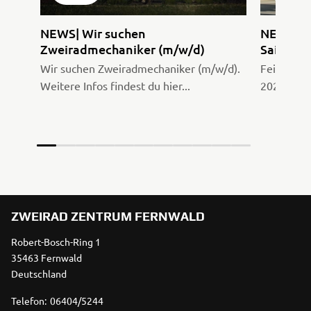
NEWS| Wir suchen
NEWS| F
Zweiradmechaniker (m/w/d)
Saisonst
Wir suchen Zweiradmechaniker (m/w/d).
Feier mit
Weitere Infos findest du hier...
2026 vom 
ZWEIRAD ZENTRUM FERNWALD
Robert-Bosch-Ring 1
35463 Fernwald
Deutschland
Telefon:
06404/5244