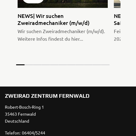
NEWS| Wir suchen
NEWS| F
Zweiradmechaniker (m/w/d)
Saisonst
Wir suchen Zweiradmechaniker (m/w/d).
Feier mit
Weitere Infos findest du hier...
2026 vom 
ZWEIRAD ZENTRUM FERNWALD
Robert-Bosch-Ring 1
35463 Fernwald
Deutschland
Telefon:
06404/5244