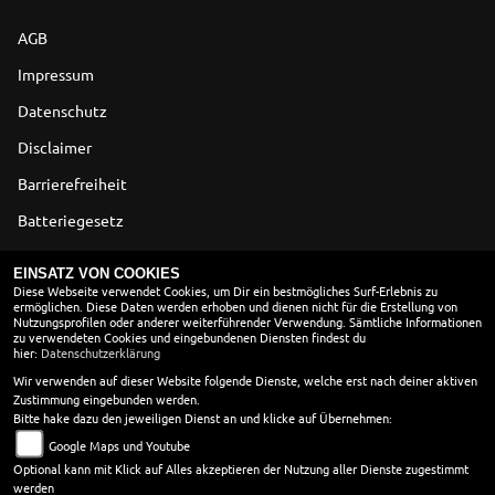
AGB
Impressum
Datenschutz
Disclaimer
Barrierefreiheit
Batteriegesetz
Altölverordnung
EINSATZ VON COOKIES
Diese Webseite verwendet Cookies, um Dir ein bestmögliches Surf-Erlebnis zu
ermöglichen. Diese Daten werden erhoben und dienen nicht für die Erstellung von
ÖFFNUNGSZEITEN
Nutzungsprofilen oder anderer weiterführender Verwendung. Sämtliche Informationen
zu verwendeten Cookies und eingebundenen Diensten findest du
Montag:
geschlossen
hier:
Datenschutzerklärung
Dienstag:
08:00 - 18:00
Wir verwenden auf dieser Website folgende Dienste, welche erst nach deiner aktiven
Zustimmung eingebunden werden.
Mittwoch:
08:00 - 18:00
Bitte hake dazu den jeweiligen Dienst an und klicke auf Übernehmen:
Donnerstag:
08:00 - 18:00
Google Maps und Youtube
Freitag:
08:00 - 18:00
Optional kann mit Klick auf Alles akzeptieren der Nutzung aller Dienste zugestimmt
Samstag:
08:00 - 13:30
werden